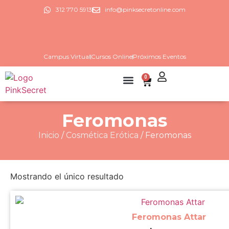
312 770 5913
info@pinksecretonline.com
Campus Virtual
Cursos Online
Próximos Eventos
0
Sex shop online
Cursos Online
Próximos eventos
¿Quienes somos?
Agendar asesoría
Feromonas
Inicio
/
Cosmética Erótica
/ Feromonas
Mostrando el único resultado
Feromonas Attar