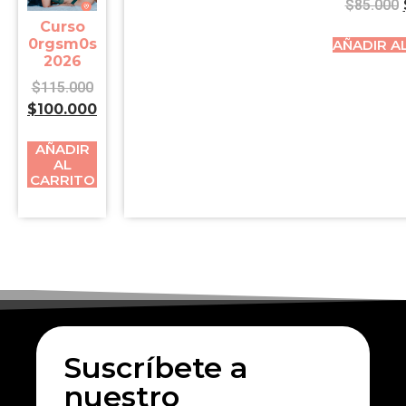
$
85.000
Curso
0rgsm0s
AÑADIR A
2026
$
115.000
$
100.000
AÑADIR
AL
CARRITO
Suscríbete a
nuestro