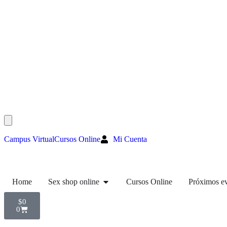
Campus Virtual
Cursos Online
Mi Cuenta
Home
Sex shop online
Cursos Online
Próximos e
$
0
0