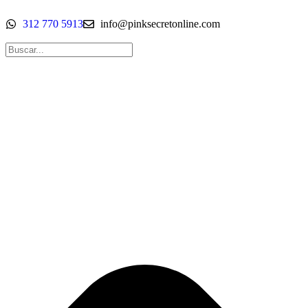
312 770 5913
info@pinksecretonline.com