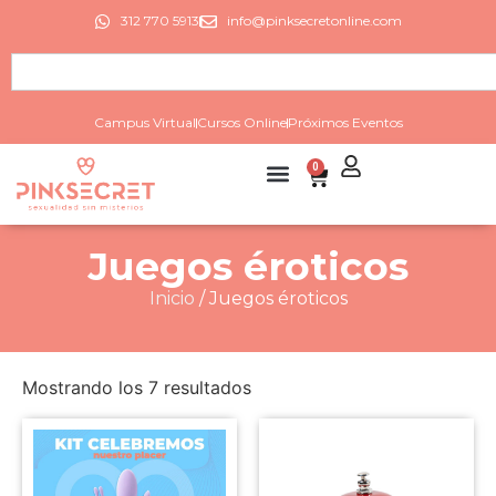
312 770 5913
info@pinksecretonline.com
Campus Virtual
Cursos Online
Próximos Eventos
0
Juegos éroticos
Inicio
/ Juegos éroticos
Mostrando los 7 resultados