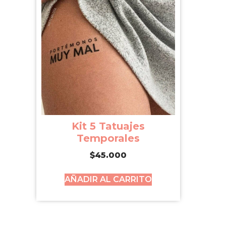
Kit 5 Tatuajes
Temporales
$
45.000
AÑADIR AL CARRITO