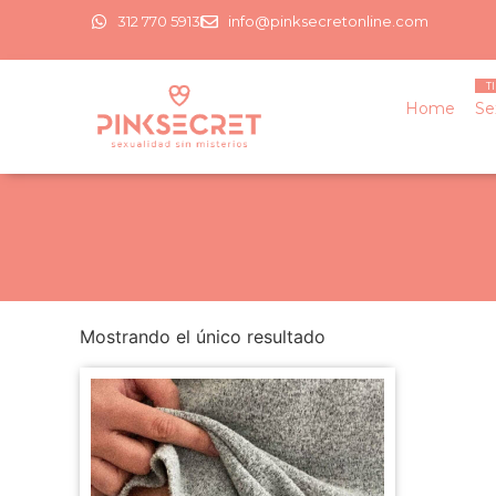
312 770 5913
info@pinksecretonline.com
Home
Se
Mostrando el único resultado