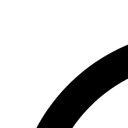
Ir
al
contenido